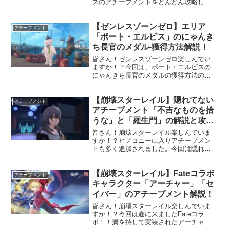
スのアチーブメントをどんどん攻略して
いきます！前回は各マップに存在する
「記憶の残像」を覗くことで獲得できま
【ゼンレスゾーンゼロ】エリア
すアチーブメントをご紹介しました！今
アチーブメント
回は各マップに存在します「...
「ポート・エルビス」のにゃんき
ち長官のメダル-獲得方法解説！
皆さん！ゼンレスゾーンゼロ楽しんでい
ますか！？今回は、ポート・エルビスの
にゃんきち長官のメダルの獲得方法の解
説を行っていきます！なお、まだエリア
「ポート・エルビス」が解放されていな
【崩壊スターレイル】隠れてない
い方はメインストーリーを進めていきま
アチーブメント
しょう！当サイト攻略記事...
アチーブメント「不吉なものを拾
うな」と「羅生門」の解説と攻
略！
皆さん！崩壊スターレイル楽しんでいま
すか！？ピノコニーに入りアチーブメン
トも多く追加されました。今回は隠れて
ないアチーブメントを二つご紹介しま
す！
【崩壊スターレイル】Fateコラボ
アチーブメント
キャラクター「アーチャー」「セ
イバー」のアチーブメント解説！
皆さん！崩壊スターレイル楽しんでいま
すか！？今回は遂に来ましたFateコラ
ボ！！満を持して実装されたアーチャー