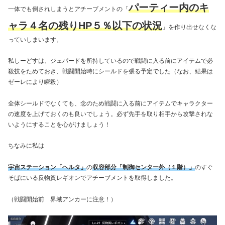
パーティー内のキ
一体でも倒されしまうとアチーブメントの「
ャラ４名の残りHP５％以下の状況
」を作り出せなくな
っていしまいます。
私しーどすは、ジェパードを所持しているので戦闘に入る前にアイテムで必
殺技をためておき、戦闘開始時にシールドを張る予定でした（なお、結果は
ゼーレにより瞬殺）
全体シールドでなくても、念のため戦闘に入る前にアイテムでキャラクター
の速度を上げておくのも良いでしょう。必ず先手を取り相手から攻撃されな
いようにすることを心がけましょう！
ちなみに私は
宇宙ステーション「ヘルタ」
の
収容部分「制御センター外（１階）」
のすぐ
そばにいる反物質レギオンでアチーブメントを取得しました。
（戦闘開始前 界域アンカーに注意！）