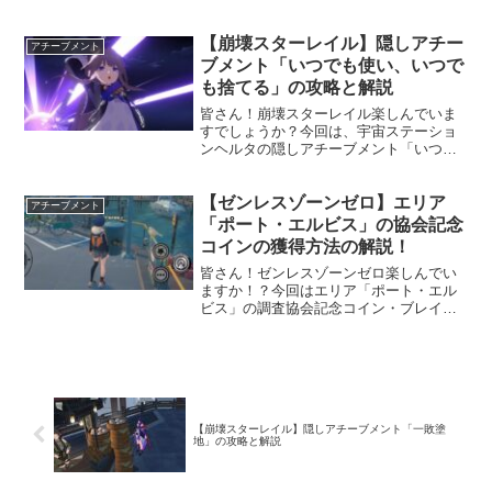
とセイバーのアチーブメントをご紹介し
ます！アーチャーは配布ですので皆さん
【崩壊スターレイル】隠しアチー
ゲットできると思います。セイバーに関
アチーブメント
してはもちろん所持して...
ブメント「いつでも使い、いつで
も捨てる」の攻略と解説
皆さん！崩壊スターレイル楽しんでいま
すでしょうか？今回は、宇宙ステーショ
ンヘルタの隠しアチーブメント「いつで
も使い、いつでも捨てる」の攻略、解説
をしていきます！前回までは、ヤリーロ
【ゼンレスゾーンゼロ】エリア
Ⅵの隠しアチーブメントを紹介していき
アチーブメント
ましたが、今回は再び宇宙...
「ポート・エルビス」の協会記念
コインの獲得方法の解説！
皆さん！ゼンレスゾーンゼロ楽しんでい
ますか！？今回はエリア「ポート・エル
ビス」の調査協会記念コイン・ブレイズ
ウッドの獲得方法の解説を行っていきま
す！協会記念コインは黒い点々が出てな
かったり、受注場所に行ってもないじゃ
ん！ということが多くおり...
【崩壊スターレイル】隠しアチーブメント「一敗塗
地」の攻略と解説