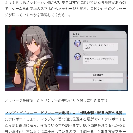
ょう！もしもメッセージが届かない場合はすでに届いている可能性があるの
で、ゲーム画面左上のスマホからメッセージを開き、ロビンからのメッセー
ジが届いているのかを確認してください。
メッセージを確認したらサンデーの手掛かりを探しに行きます！
マップ・ピノコニー「ピノコニー大劇場」→「歴戦余韻・現世の夢の礼賛」
にテレポートします。マップの一番北側に位置する場所です！テレポートし
たら少し南側に進み、落ちている本を調べます。以下画像を見てもわかると
思いますが、本は近くに二冊落ちているので「？調べる」と出る方がアチー