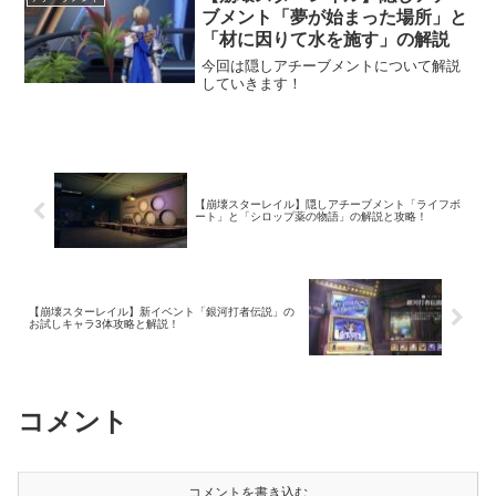
に入手しておきましょう！...
ブメント「夢が始まった場所」と
「材に因りて水を施す」の解説
今回は隠しアチーブメントについて解説
していきます！
【崩壊スターレイル】隠しアチーブメント「ライフボ
ート」と「シロップ薬の物語」の解説と攻略！
【崩壊スターレイル】新イベント「銀河打者伝説」の
お試しキャラ3体攻略と解説！
コメント
コメントを書き込む