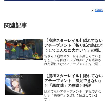
sidus
関連記事
【崩壊スターレイル】隠れてない
アチーブメント
アチーブメント「折り紙の鳥はど
うしてこんなに大きい？」の獲得
方法！
皆さん！崩壊スターレイル楽しんでいま
すか！？今回はマップ追加により追加さ
れた隠れてないアチーブメントをご紹介
します！いつもは小さな小鳥を見つけて
いますが今回は大きな鳥を見つけたよう
【崩壊スターレイル】隠れてない
です！ (adsbygoogle = window.adsb...
アチーブメント
アチーブメント「満足できない」
と「悪趣味」の攻略と解説
隠れてないアチーブメント「満足できな
い」「悪趣味」を詳しく解説していま
す！