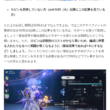
ロビンを所持していない方（and 5/29（火）以降にこの記事を見ている
方）
ただ上のお試し期間は5/29(火)までなんですよね。ではこのアチーブメントの
獲得方法を5/29(火)以降にこの記事を見ている方は、サポートを借りて取得し
ましょう！疑似花萼や凝結虚影などサポートを借りられる戦闘ならどこでも
構いません。ただ、
ロビンは必殺技のコストがかなり高いため、編成に停雲
を入れたりなるべく戦闘が長くなるように（疑似花萼であれば×６にするな
ど）しましょう。
フレンドにロビンがいない場合はおすすめのフレンドを何
度も検索してロビンを引き当てる必要があるのでSNSなどでフレ募するのも
一つの手かと思われます。