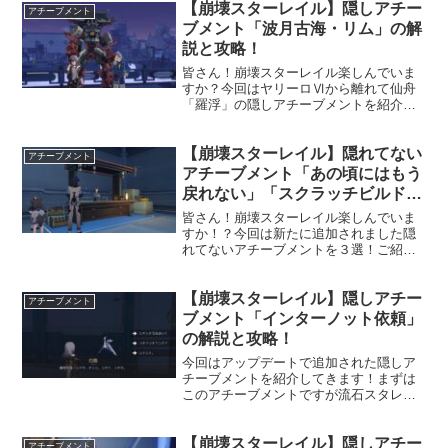
【崩壊スターレイル】隠しアチー
アチーブメント
ブメント「波月古海・リム」の解
説と攻略！
皆さん！崩壊スターレイル楽しんでいま
すか？今回はヤリーロⅥから離れて仙舟
「羅浮」の隠しアチーブメントを紹介し
ます！イベント中にはわかる人には分か
るあのセリフも選択肢にできてくるので
【崩壊スターレイル】隠れてない
楽しんでいきましょう！
アチーブメント
アチーブメント「あの頃にはもう
戻れない」「スクラッチビルド」
「交易できる崇高な対象」の解説
皆さん！崩壊スターレイル楽しんでいま
すか！？今回は新たに追加されました隠
れてないアチーブメントを３選！ご紹介
します。隠しアチーブメントにつきまし
ては近日公開いたします。検証に時間が
【崩壊スターレイル】隠しアチー
かかっております。まずはこちらから攻
アチーブメント
略していってください！本...
ブメント「インターノット依頼」
の解説と攻略！
今回はアップデートで追加された隠しア
チーブメントを紹介してきます！まずは
このアチーブメントですが流石スタレ運
営！仕入れが速いですね！ゼンレスゾー
ンゼロをプレイしている方なら聞き覚え
【崩壊スターレイル】隠しアチー
があるワードだと思います！これは絶対
アチーブメント