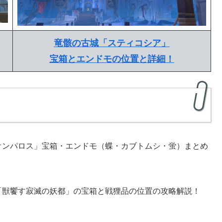
竜骸の古城「スティコシア」
宝箱とエンドモの位置と詳細！
オンパロス」宝箱・エンドモ（蝶・カブトムシ・蛍）まとめ
「獣饗す寂滅の妖都」の宝箱と戦狸品の位置の攻略解説！