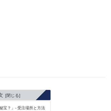
次
秘宝？」- 受注場所と方法