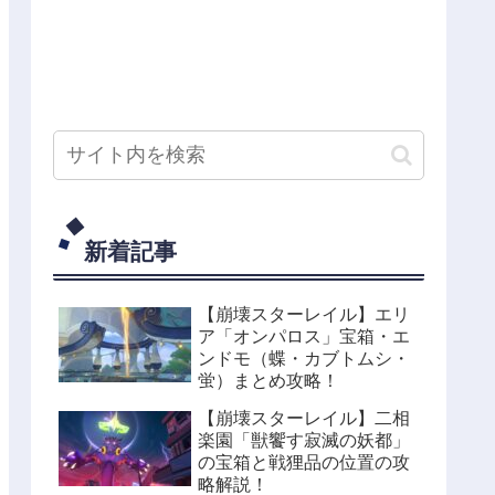
新着記事
【崩壊スターレイル】エリ
ア「オンパロス」宝箱・エ
ンドモ（蝶・カブトムシ・
蛍）まとめ攻略！
【崩壊スターレイル】二相
楽園「獣饗す寂滅の妖都」
の宝箱と戦狸品の位置の攻
略解説！