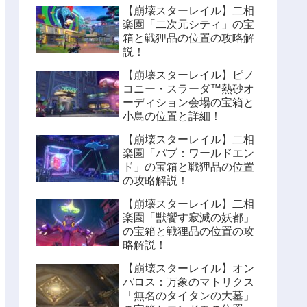
【崩壊スターレイル】二相
楽園「二次元シティ」の宝
箱と戦狸品の位置の攻略解
説！
【崩壊スターレイル】ピノ
コニー・スラーダ™熱砂オ
ーディション会場の宝箱と
小鳥の位置と詳細！
【崩壊スターレイル】二相
楽園「パブ：ワールドエン
ド」の宝箱と戦狸品の位置
の攻略解説！
【崩壊スターレイル】二相
楽園「獣饗す寂滅の妖都」
の宝箱と戦狸品の位置の攻
略解説！
【崩壊スターレイル】オン
パロス：万象のマトリクス
「無名のタイタンの大墓」